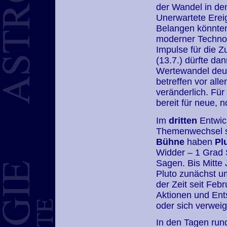
der Wandel in de
Unerwartete Erei
Belangen könnte
moderner Technol
Impulse für die 
(13.7.) dürfte da
Wertewandel deut
betreffen vor all
veränderlich. Für 
bereit für neue,
Im
dritten
Entwick
Themenwechsel sta
Bühne
haben
Pl
Widder – 1 Grad 
Sagen. Bis Mitte
Pluto zunächst u
der Zeit seit Fe
Aktionen und Ent
oder sich verwei
In den Tagen ru