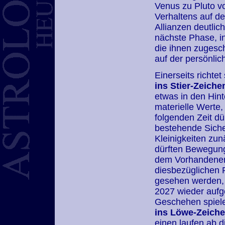
Venus zu Pluto vo
Verhaltens auf d
Allianzen deutlic
nächste Phase, i
die ihnen zugesc
auf der persönli
Einerseits richt
ins Stier-Zeiche
etwas in den Hin
materielle Werte
folgenden Zeit dü
bestehende Siche
Kleinigkeiten zu
dürften Bewegung
dem Vorhandenen 
diesbezüglichen 
gesehen werden, 
2027 wieder auf
Geschehen spiel
ins Löwe-Zeich
einen laufen ab 