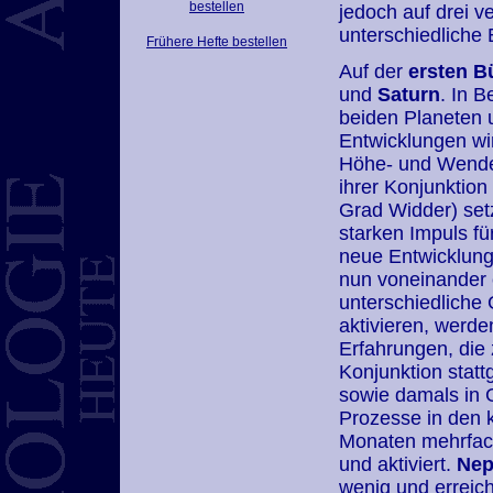
bestellen
jedoch auf drei 
unterschiedliche
Frühere Hefte bestellen
Auf der
ersten B
und
Saturn
. In B
beiden Planeten 
Entwicklungen wir
Höhe- und Wendep
ihrer Konjunktion
Grad Widder) set
starken Impuls für
neue Entwicklung
nun voneinander 
unterschiedliche
aktivieren, werde
Erfahrungen, die 
Konjunktion stat
sowie damals in 
Prozesse in den
Monaten mehrfa
und aktiviert.
Nep
wenig und erreic