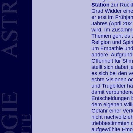
Station
zur Rückl
Grad Widder eine
er erst im Frühja
Jahres (April 202
wird. Im Zusamm
Themen geht es u
Religion und Spiri
um Empathie und 
andere. Aufgrund
Offenheit für St
stellt sich dabei 
es sich bei den v
echte Visionen od
und Trugbilder ha
damit verbunden
Entscheidungen 
dem eigenen Will
Gefahr einer Verf
nicht nachvollzieh
triebbestimmten 
aufgewühlte Emo