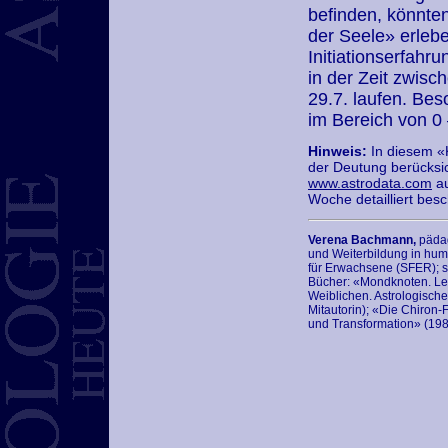
befinden, könnten
der Seele» erlebe
Initiationserfahr
in der Zeit zwis
29.7. laufen. Bes
im Bereich von 0 
Hinweis:
In diesem «K
der Deutung berücksi
www.astrodata.com
au
Woche detailliert besc
Verena Bachmann,
pädag
und Weiterbildung in huma
für Erwachsene (SFER); s
Bücher: «Mondknoten. Le
Weiblichen. Astrologisch
Mitautorin); «Die Chiron
und Transformation» (1989