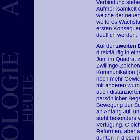
Verbindung stehen
Aufmerksamkeit er
welche der neuen
weiteres Wachstum
ersten Konsequen
deutlich werden.
Auf der
zweiten
direktläufig in e
Juni im Quadrat z
Zwillinge-Zeichen
Kommunikation (KI
noch mehr Gewich
mit anderen wurde
auch distanzierte
persönlicher Beg
Bewegung der Sch
ab Anfang Juli u
steht besonders vi
Verfügung. Gleich
Reformen, aber a
dürften in diese