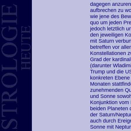
dagegen anzuren
aufbrechen zu wo
wie jene des Bew
quo um jeden Pre
jedoch letztlich 
den jeweiligen K
mit Saturn verb
betreffen vor alle
Konstellationen 
Grad der kardina
(darunter Wladimi
Trump und die US
konkreten Ebene d
Monaten stattfin
zunehmenden Qua
und Sonne sowohl
Konjunktion vom 
beiden Planeten
der Saturn/Neptu
auch durch Ereig
Sonne mit Neptun