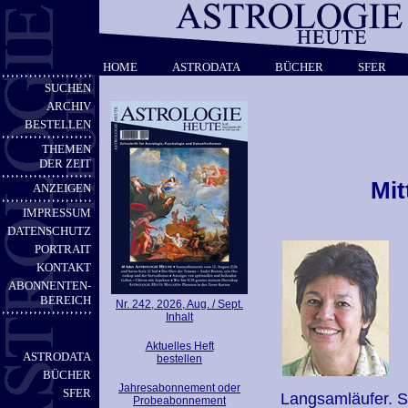
HOME
ASTRODATA
BÜCHER
SFER
SUCHEN
ARCHIV
BESTELLEN
THEMEN
DER ZEIT
Mit
ANZEIGEN
IMPRESSUM
DATENSCHUTZ
PORTRAIT
KONTAKT
ABONNENTEN-
BEREICH
Nr. 242, 2026, Aug. / Sept.
Inhalt
Aktuelles Heft
ASTRODATA
bestellen
BÜCHER
Jahresabonnement oder
SFER
Langsamläufer. Si
Probeabonnement