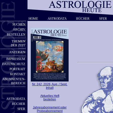
HOME
ASTRODATA
BÜCHER
SFER
SUCHEN
ARCHIV
BESTELLEN
THEMEN
DER ZEIT
ANZEIGEN
IMPRESSUM
DATENSCHUTZ
PORTRAIT
KONTAKT
ABONNENTEN-
BEREICH
Nr. 242, 2026, Aug. / Sept.
Inhalt
Aktuelles Heft
ASTRODATA
bestellen
BÜCHER
Jahresabonnement oder
SFER
Probeabonnement