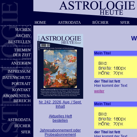
HOME
ASTRODATA
BÜCHER
SFER
SUCHEN
ARCHIV
W
BESTELLEN
THEMEN
Mein Titel
DER ZEIT
ANZEIGEN
IMPRESSUM
DATENSCHUTZ
der Titel ist fett
PORTRAIT
Hier kommt der Text
KONTAKT
weiter
ABONNENTEN-
BEREICH
Nr. 242, 2026, Aug. / Sept.
Mein Titel
Inhalt
Aktuelles Heft
ASTRODATA
bestellen
BÜCHER
Jahresabonnement oder
SFER
der Titel ist fett
Probeabonnement
Hier kommt der Text