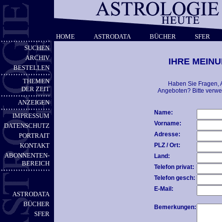
HOME
ASTRODATA
BÜCHER
SFER
SUCHEN
ARCHIV
IHRE MEINU
BESTELLEN
THEMEN
Haben Sie Fragen, 
DER ZEIT
Angeboten? Bitte verwe
ANZEIGEN
Name:
IMPRESSUM
Vorname:
DATENSCHUTZ
Adresse:
PORTRAIT
KONTAKT
PLZ / Ort:
ABONNENTEN-
Land:
BEREICH
Telefon privat:
Telefon gesch:
E-Mail:
ASTRODATA
BÜCHER
Bemerkungen:
SFER